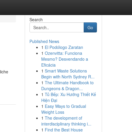
Search
Go
Published News
1
El Podólogo Zaratan
1
Ozenvitta: Funciona
Mesmo? Desvendando a
Eficácia
1
Smart Waste Solutions
liche
Begin with North Sydney R...
1
The Ultimate Handbook to
Dungeons & Dragon...
1
Tủ Bếp: Xu Hướng Thiết Kế
Hiện Đại
1
Easy Ways to Gradual
Weight Loss
1
The development of
interdisciplinary thinking i...
1
Find the Best House