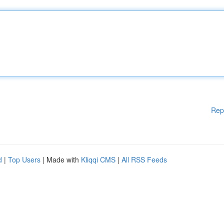
Rep
d
|
Top Users
| Made with
Kliqqi CMS
|
All RSS Feeds