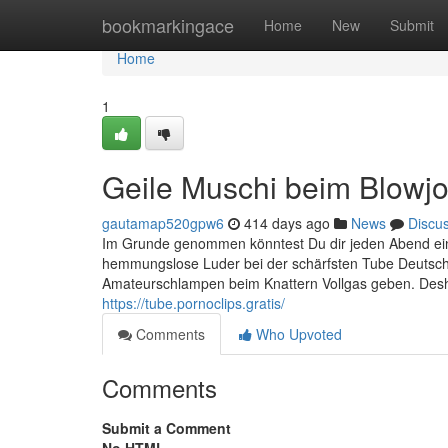
Home
bookmarkingace
Home
New
Submit
Home
1
Geile Muschi beim Blowj
gautamap520gpw6
414 days ago
News
Discu
Im Grunde genommen könntest Du dir jeden Abend ein he
hemmungslose Luder bei der schärfsten Tube Deutsch
Amateurschlampen beim Knattern Vollgas geben. Desha
https://tube.pornoclips.gratis/
Comments
Who Upvoted
Comments
Submit a Comment