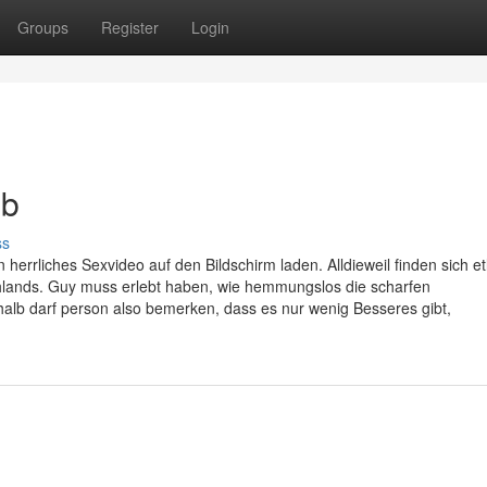
Groups
Register
Login
ob
ss
rrliches Sexvideo auf den Bildschirm laden. Alldieweil finden sich et
lands. Guy muss erlebt haben, wie hemmungslos die scharfen
lb darf person also bemerken, dass es nur wenig Besseres gibt,