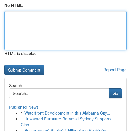
No HTML
HTML is disabled
Report Page
Search
Go
Published News
1
Waterfront Development in this Alabama City...
1
Unwanted Furniture Removal Sydney Supports
Clea...
1
Restorane në Shqipëri: Njihuni me Kuzhinën