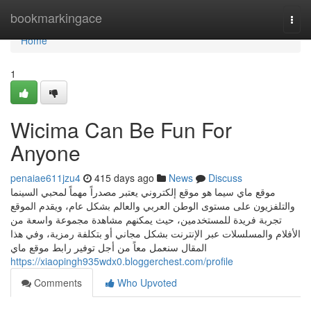
Home
bookmarkingace
Togg
navi
Home
1
Wicima Can Be Fun For
Anyone
penaiae611jzu4
415 days ago
News
Discuss
موقع ماي سيما هو موقع إلكتروني يعتبر مصدراً مهماً لمحبي السينما
والتلفزيون على مستوى الوطن العربي والعالم بشكل عام، ويقدم الموقع
تجربة فريدة للمستخدمين، حيث يمكنهم مشاهدة مجموعة واسعة من
الأفلام والمسلسلات عبر الإنترنت بشكل مجاني أو بتكلفة رمزية، وفي هذا
المقال سنعمل معاً من أجل توفير رابط موقع ماي
https://xiaopingh935wdx0.bloggerchest.com/profile
Comments
Who Upvoted