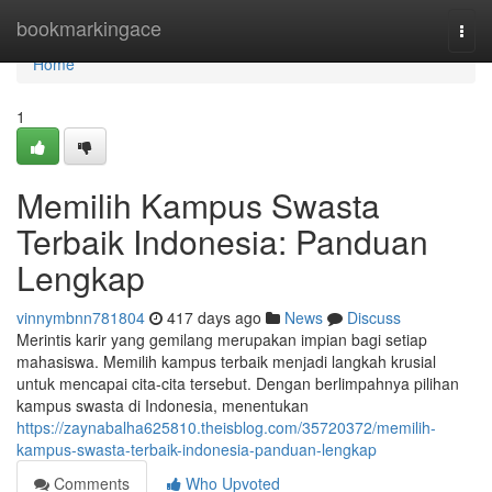
Home
bookmarkingace
Togg
navi
Home
1
Memilih Kampus Swasta
Terbaik Indonesia: Panduan
Lengkap
vinnymbnn781804
417 days ago
News
Discuss
Merintis karir yang gemilang merupakan impian bagi setiap
mahasiswa. Memilih kampus terbaik menjadi langkah krusial
untuk mencapai cita-cita tersebut. Dengan berlimpahnya pilihan
kampus swasta di Indonesia, menentukan
https://zaynabalha625810.theisblog.com/35720372/memilih-
kampus-swasta-terbaik-indonesia-panduan-lengkap
Comments
Who Upvoted