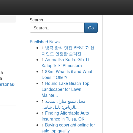
Search
Go
Published News
1
방콕 한식 맛집 BEST 7: 현
지인도 인정한 숨겨진 ...
1
Aromatika Keria: Gia Ti
Katapliktiki Atmosfera
1
88m: What is it and What
 a
Does it Offer?
ca
1
Round Lake Beach Top
ersonas-
Landscaper for Lawn
Mainte...
1
محل تلميع منازل بمدينة
الرياض: دليل شامل...
1
Finding Affordable Auto
Insurance in Tulsa, OK
1
Buying copyright online for
sale top quality