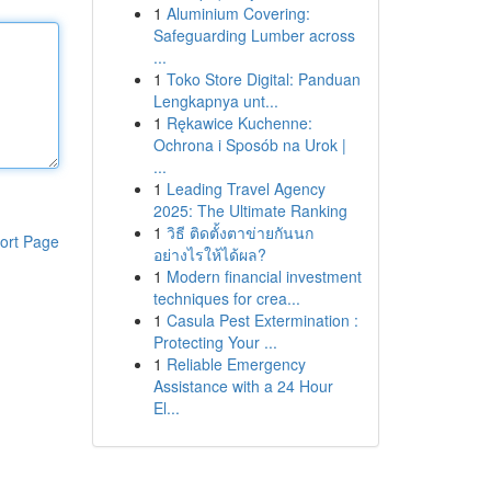
1
Aluminium Covering:
Safeguarding Lumber across
...
1
Toko Store Digital: Panduan
Lengkapnya unt...
1
Rękawice Kuchenne:
Ochrona i Sposób na Urok |
...
1
Leading Travel Agency
2025: The Ultimate Ranking
1
วิธี ติดตั้งตาข่ายกันนก
ort Page
อย่างไรให้ได้ผล?
1
Modern financial investment
techniques for crea...
1
Casula Pest Extermination :
Protecting Your ...
1
Reliable Emergency
Assistance with a 24 Hour
El...