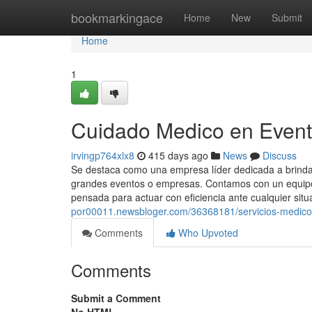
Home
bookmarkingace
Home
New
Submit
Home
1
Cuidado Medico en Evento
irvingp764xlx8
415 days ago
News
Discuss
Se destaca como una empresa líder dedicada a brindar
grandes eventos o empresas. Contamos con un equipo 
pensada para actuar con eficiencia ante cualquier situ
por00011.newsbloger.com/36368181/servicios-medico
Comments
Who Upvoted
Comments
Submit a Comment