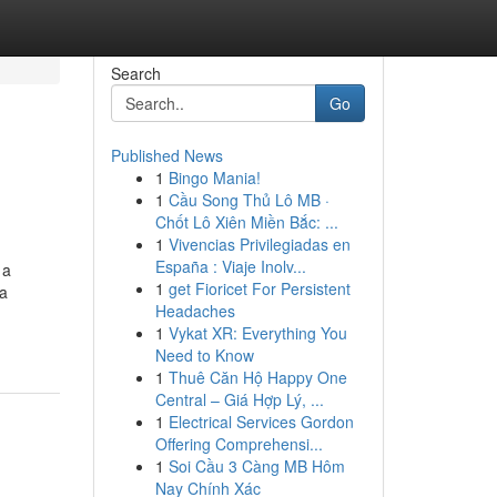
Search
Go
Published News
1
Bingo Mania!
1
Cầu Song Thủ Lô MB ·
Chốt Lô Xiên Miền Bắc: ...
1
Vivencias Privilegiadas en
España : Viaje Inolv...
 a
1
get Fioricet For Persistent
ca
Headaches
1
Vykat XR: Everything You
Need to Know
1
Thuê Căn Hộ Happy One
Central – Giá Hợp Lý, ...
1
Electrical Services Gordon
Offering Comprehensi...
1
Soi Cầu 3 Càng MB Hôm
Nay Chính Xác