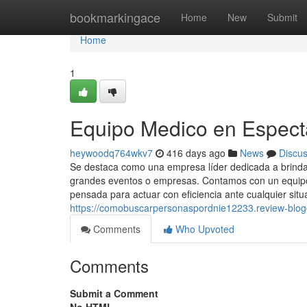
Home
bookmarkingace
Home
New
Submit
Home
1
Equipo Medico en Espect
heywoodq764wkv7
416 days ago
News
Discu
Se destaca como una empresa líder dedicada a brindar
grandes eventos o empresas. Contamos con un equipo 
pensada para actuar con eficiencia ante cualquier situ
https://comobuscarpersonaspordnie12233.review-blog
Comments
Who Upvoted
Comments
Submit a Comment