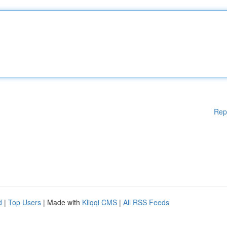
Rep
d
|
Top Users
| Made with
Kliqqi CMS
|
All RSS Feeds