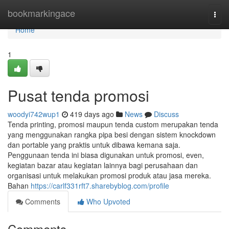
Home
bookmarkingace
Togg
navi
Home
1
Pusat tenda promosi
woodyi742wup1
419 days ago
News
Discuss
Tenda printing, promosi maupun tenda custom merupakan tenda
yang menggunakan rangka pipa besi dengan sistem knockdown
dan portable yang praktis untuk dibawa kemana saja.
Penggunaan tenda ini biasa digunakan untuk promosi, even,
kegiatan bazar atau kegiatan lainnya bagi perusahaan dan
organisasi untuk melakukan promosi produk atau jasa mereka.
Bahan
https://carlf331rft7.sharebyblog.com/profile
Comments
Who Upvoted
Comments