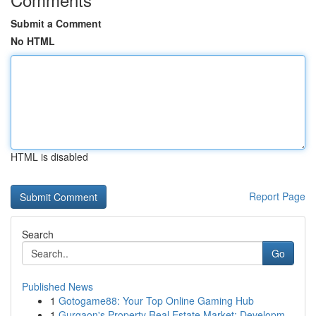
Submit a Comment
No HTML
HTML is disabled
Report Page
Search
Go
Published News
1
Gotogame88: Your Top Online Gaming Hub
1
Gurgaon's Property Real Estate Market: Developm...