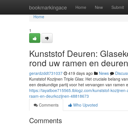
Home
bookmarkingace
Home
New
Submit
Home
1
Kunststof Deuren: Glasek
rond uw ramen en deure
gerardzddt731037
419 days ago
News
Discus
Kunststof Kozijnen Triple Glas: Het cruciale belang 
een deskundige partij voor het vervangen van ramen en
https://tayatboe715565.tblogz.com/kunststof-kozijnen-
raam-en-deurkozijnen-48818673
Comments
Who Upvoted
Comments