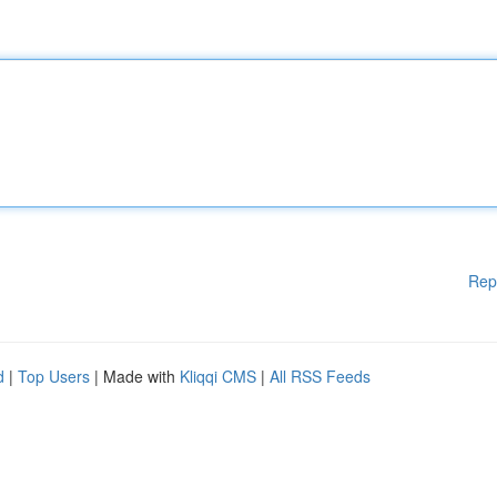
Rep
d
|
Top Users
| Made with
Kliqqi CMS
|
All RSS Feeds