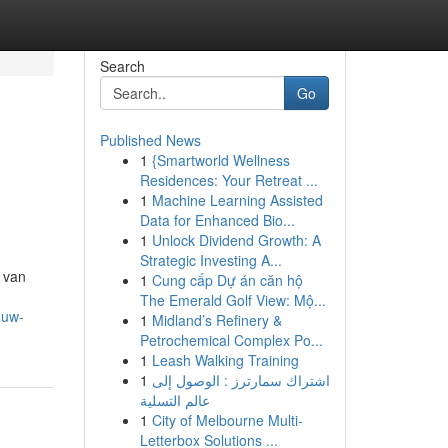
Search
Go
Published News
1
{Smartworld Wellness
Residences: Your Retreat ...
1
Machine Learning Assisted
Data for Enhanced Bio...
1
Unlock Dividend Growth: A
Strategic Investing A...
 van
1
Cung cấp Dự án căn hộ
The Emerald Golf View: Mộ...
-uw-
1
Midland’s Refinery &
Petrochemical Complex Po...
1
Leash Walking Training
1
اشتراك سمارترز : الوصول إلى
عالم التسلية
1
City of Melbourne Multi-
Letterbox Solutions ...