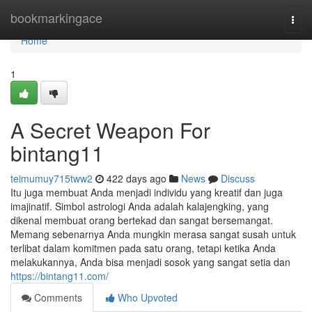
Home
bookmarkingace
Togg
navi
Home
1
A Secret Weapon For
bintang11
teimumuy715tww2
422 days ago
News
Discuss
Itu juga membuat Anda menjadi individu yang kreatif dan juga
imajinatif. Simbol astrologi Anda adalah kalajengking, yang
dikenal membuat orang bertekad dan sangat bersemangat.
Memang sebenarnya Anda mungkin merasa sangat susah untuk
terlibat dalam komitmen pada satu orang, tetapi ketika Anda
melakukannya, Anda bisa menjadi sosok yang sangat setia dan
https://bintang11.com/
Comments
Who Upvoted