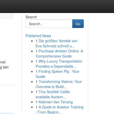
Search
Go
Published News
1
Die größten Vorteile von
Eva Schmelz schnell u...
1
Purchase Ambien Online: A
Comprehensive Guide
1
Why Luxury Transportation
enal
Provides a Dependable...
 lain
1
Finding Spleen Pig : Your
Guide
1
Transforming Visions: Your
Overview to Build...
1
Tiny Scottish Cattle
available Auction...
1
Kekinian dan Tenang
1
A Guide to Aviation Training
: From Beginn...