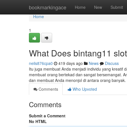
Home
bookmarkingace
Home
New
Submit
Home
1
What Does bintang11 slo
neils876cpa0
419 days ago
News
Discuss
Itu juga membuat Anda menjadi individu yang kreatif da
membuat orang bertekad dan sangat bersemangat. And
dan membuat Anda menonjol di antara orang banyak. 
Comments
Who Upvoted
Comments
Submit a Comment
No HTML