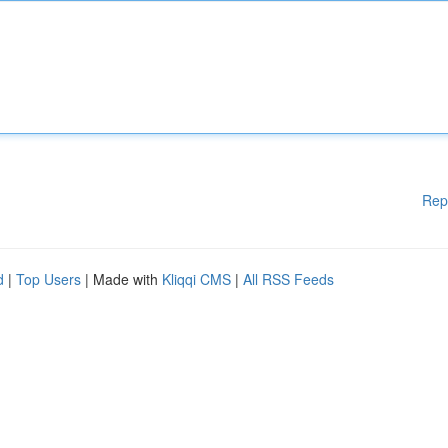
Rep
d
|
Top Users
| Made with
Kliqqi CMS
|
All RSS Feeds