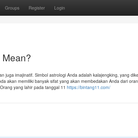
Groups
Register
Login
t Mean?
n juga imajinatif. Simbol astrologi Anda adalah kalajengking, yang dik
a akan memiliki banyak sifat yang akan membedakan Anda dari orang
Orang yang lahir pada tanggal 11
https://bintang11.com/