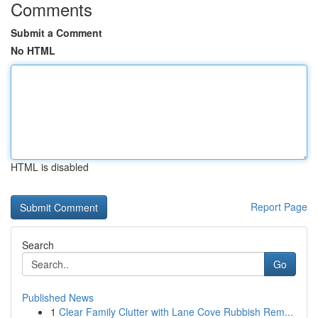
Comments
Submit a Comment
No HTML
HTML is disabled
Report Page
Search
Go
Published News
1
Clear Family Clutter with Lane Cove Rubbish Rem...