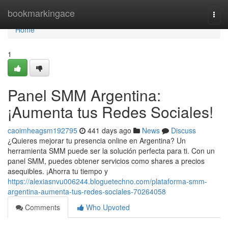
Home
bookmarkingace
Togg
navi
Home
1
Panel SMM Argentina:
¡Aumenta tus Redes Sociales!
caoimheagsm192795
441 days ago
News
Discuss
¿Quieres mejorar tu presencia online en Argentina? Un
herramienta SMM puede ser la solución perfecta para ti. Con un
panel SMM, puedes obtener servicios como shares a precios
asequibles. ¡Ahorra tu tiempo y
https://alexiasnvu006244.bloguetechno.com/plataforma-smm-
argentina-aumenta-tus-redes-sociales-70264058
Comments
Who Upvoted