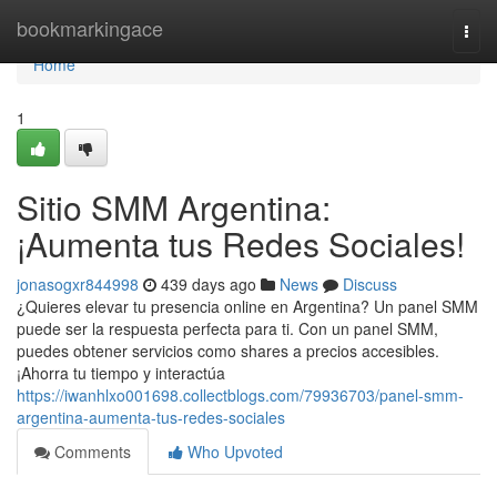
Home
bookmarkingace
Togg
navi
Home
1
Sitio SMM Argentina:
¡Aumenta tus Redes Sociales!
jonasogxr844998
439 days ago
News
Discuss
¿Quieres elevar tu presencia online en Argentina? Un panel SMM
puede ser la respuesta perfecta para ti. Con un panel SMM,
puedes obtener servicios como shares a precios accesibles.
¡Ahorra tu tiempo y interactúa
https://iwanhlxo001698.collectblogs.com/79936703/panel-smm-
argentina-aumenta-tus-redes-sociales
Comments
Who Upvoted