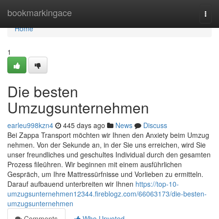
Home
bookmarkingace
Togg
navi
Home
1
Die besten
Umzugsunternehmen
earleu998kzn4
445 days ago
News
Discuss
Bei Zappa Transport möchten wir Ihnen den Anxiety beim Umzug
nehmen. Von der Sekunde an, in der Sie uns erreichen, wird Sie
unser freundliches und geschultes Individual durch den gesamten
Prozess fileühren. Wir beginnen mit einem ausführlichen
Gespräch, um Ihre Mattressürfnisse und Vorlieben zu ermitteln.
Darauf aufbauend unterbreiten wir Ihnen
https://top-10-
umzugsunternehmen12344.fireblogz.com/66063173/die-besten-
umzugsunternehmen
Comments
Who Upvoted