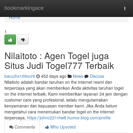
Home
bookmarkingace
Togg
navi
Home
1
Nilaitoto : Agen Togel juga
Situs Judi Togel777 Terbaik
baruchx109ocr6
452 days ago
News
Discuss
Nilaitoto adalah bandar taruhan on the internet resmi dan
terpercaya yang akan memberikan Anda aktivitas taruhan togel
on the internet terbaik. Kami memberikan layanan 24 jam dengan
customer care yang profesional, selalu mengutamakan
kenyamanan dan kepuasan member kami. Jika Anda belum
mengetahui cara menemukan bandar togel on the internet
terpercaya,
https://johnc221rhw8.humor-blog.com/profile
Comments
Who Upvoted