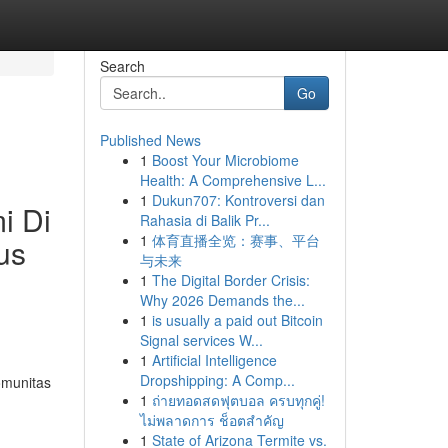
Search
Go
Published News
1
Boost Your Microbiome
Health: A Comprehensive L...
1
Dukun707: Kontroversi dan
i Di
Rahasia di Balik Pr...
1
体育直播全览：赛事、平台
us
与未来
1
The Digital Border Crisis:
Why 2026 Demands the...
1
is usually a paid out Bitcoin
Signal services W...
1
Artificial Intelligence
Dropshipping: A Comp...
omunitas
1
ถ่ายทอดสดฟุตบอล ครบทุกคู่!
ไม่พลาดการ ช็อตสำคัญ
1
State of Arizona Termite vs.