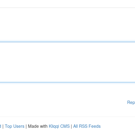
Rep
d
|
Top Users
| Made with
Kliqqi CMS
|
All RSS Feeds