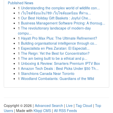
Published News
1
Understanding the complex world of wildlife con...
1
เว็บไซต์ช้อนเงิน789 เว็บไซต์ยอดนิยม ที่ท่าน...
1
Our Best Holiday Gift Baskets : Joyful Che...
1
Business Management Software Pricing: A thoroug...
1
The revolutionary landscape of modern-day
compu...
1
Hayati Pro Max Plus: The Ultimate Refinement?
1
Building organisational intelligence through co...
1
Especialista en Pies Zaratan: El Especiali...
1
The Reign: Yet the Best for Concentration?
1
The am being built to be a ethical and p...
1
Unboxing & Review: Smarters Premium IPTV Box
1
Amazon Tech Deals : Best Picks Under $50 Th...
1
Stanchions Canada Near Toronto
1
Woodland Combatants: Guardians of the Wild
Copyright © 2026 |
Advanced Search
|
Live
|
Tag Cloud
|
Top
Users
| Made with
Kliqqi CMS
|
All RSS Feeds