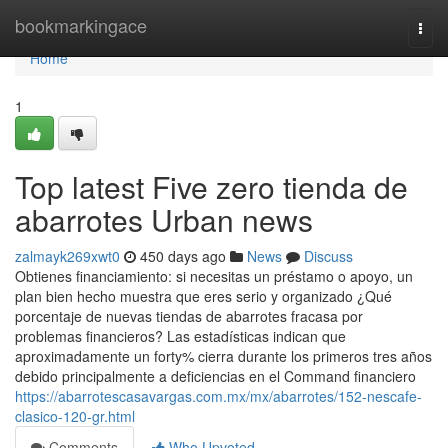
Home
bookmarkingace
Togg
navi
Home
1
Top latest Five zero tienda de
abarrotes Urban news
zalmayk269xwt0
450 days ago
News
Discuss
Obtienes financiamiento: si necesitas un préstamo o apoyo, un
plan bien hecho muestra que eres serio y organizado ¿Qué
porcentaje de nuevas tiendas de abarrotes fracasa por
problemas financieros? Las estadísticas indican que
aproximadamente un forty% cierra durante los primeros tres años
debido principalmente a deficiencias en el Command financiero
https://abarrotescasavargas.com.mx/mx/abarrotes/152-nescafe-
clasico-120-gr.html
Comments
Who Upvoted