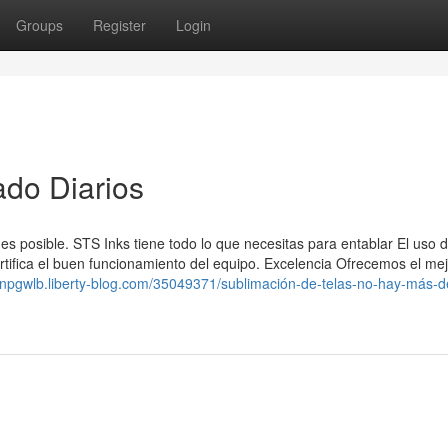
Groups
Register
Login
do Diarios
es posible. STS Inks tiene todo lo que necesitas para entablar El uso d
ertifica el buen funcionamiento del equipo. Excelencia Ofrecemos el me
tonpgwlb.liberty-blog.com/35049371/sublimación-de-telas-no-hay-más-d