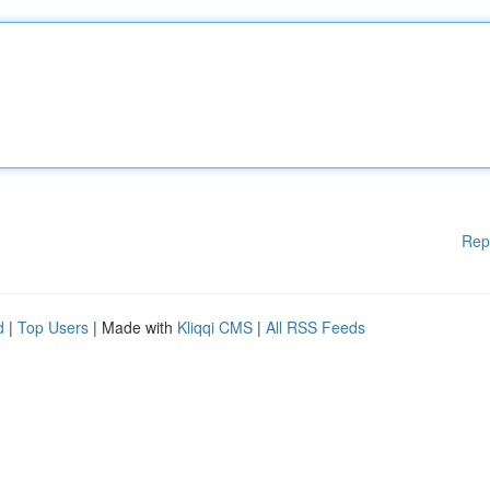
Rep
d
|
Top Users
| Made with
Kliqqi CMS
|
All RSS Feeds