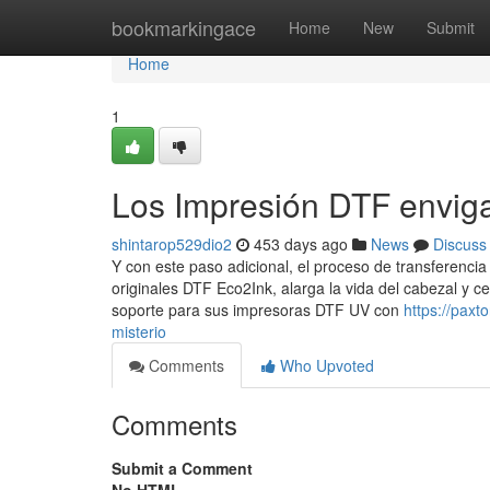
Home
bookmarkingace
Home
New
Submit
Home
1
Los Impresión DTF enviga
shintarop529dio2
453 days ago
News
Discuss
Y con este paso adicional, el proceso de transferencia 
originales DTF Eco2Ink, alarga la vida del cabezal y c
soporte para sus impresoras DTF UV con
https://pax
misterio
Comments
Who Upvoted
Comments
Submit a Comment