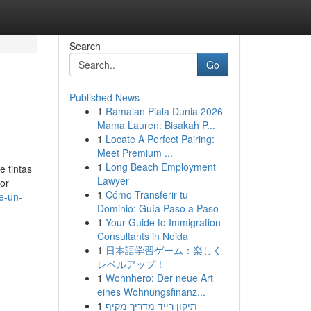
Search
Go
Published News
1
Ramalan Piala Dunia 2026
Mama Lauren: Bisakah P...
1
Locate A Perfect Pairing:
Meet Premium ...
1
Long Beach Employment
e tintas
Lawyer
jor
1
Cómo Transferir tu
e-un-
Dominio: Guía Paso a Paso
1
Your Guide to Immigration
Consultants in Noida
1
日本語学習ゲーム：楽しく
レベルアップ！
1
Wohnhero: Der neue Art
eines Wohnungsfinanz...
1
תיקון רייד מדריך מקיף