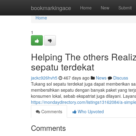
Home
bookmarkingace
Home
New
Submit
Home
1
Helping The others Reali
sepatu terdekat
jackc926hvh5
467 days ago
News
Discuss
Tukang sol sepatu terdekat juga dapat memberikan sar
membersihkan sepatu dengan banyak paket yang terja
konsumen lokal, sebab ekspatriat juga dilayani. Laya
https://mondaydirectory.com/listings13162084/a-simple
Comments
Who Upvoted
Comments