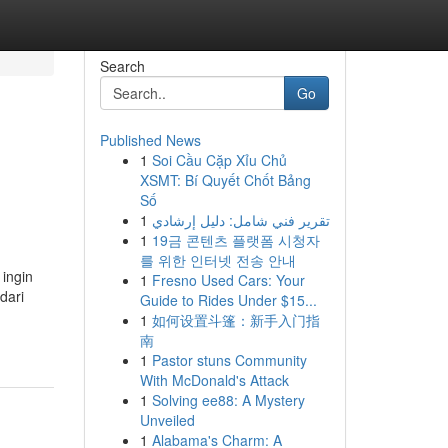
Search
Go
Published News
1
Soi Cầu Cặp Xỉu Chủ
XSMT: Bí Quyết Chốt Bảng
Số
1
تقرير فني شامل: دليل إرشادي
1
19금 콘텐츠 플랫폼 시청자
를 위한 인터넷 전송 안내
 ingin
1
Fresno Used Cars: Your
dari
Guide to Rides Under $15...
1
如何设置斗篷：新手入门指
南
1
Pastor stuns Community
With McDonald's Attack
1
Solving ee88: A Mystery
Unveiled
1
Alabama's Charm: A