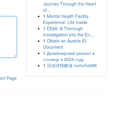
Journey Through the Heart
of...
1
Mental Health Facility
Experience: Life Inside
1
EE88: A Thorough
Investigation into the En...
1
Obtain an Austria ID
Document
1
Дизайнерский ремонт в
столице в 2024 году
1
活动详情解读 numchok88
ort Page