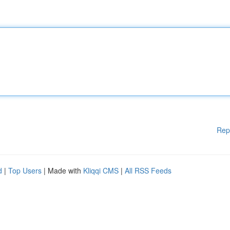
Rep
d
|
Top Users
| Made with
Kliqqi CMS
|
All RSS Feeds