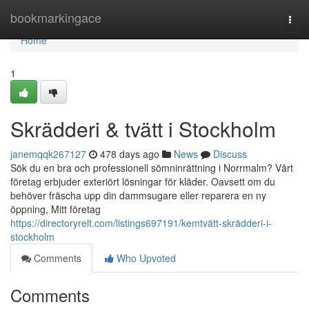
Home
bookmarkingace
Togg
navi
Home
1
Skrädderi & tvätt i Stockholm
janemqqk267127
478 days ago
News
Discuss
Sök du en bra och professionell sömninrättning i Norrmalm? Vårt
företag erbjuder exteriört lösningar för kläder. Oavsett om du
behöver fräscha upp din dammsugare eller reparera en ny
öppning, Mitt företag
https://directoryrelt.com/listings697191/kemtvätt-skrädderi-i-
stockholm
Comments
Who Upvoted
Comments