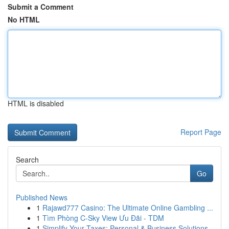
Submit a Comment
No HTML
HTML is disabled
Report Page
Search
Go
Published News
1
Rajawd777 Casino: The Ultimate Online Gambling ...
1
Tìm Phòng C-Sky View Ưu Đãi - TDM
1
Simplify Your Taxes: Personal & Business Solutions