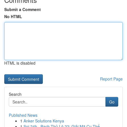
Submit a Comment
No HTML
HTML is disabled
Report Page
Search
Go
Published News
1
Anker Solutions Kenya
1
Soi 24h · Bạch Thủ Lô 22: Giải Mã Cụ Thể ...