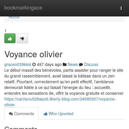
Home
bookmarkingace
Togg
navi
Home
1
Voyance olivier
graceo039kki4
497 days ago
News
Discuss
Le début massif des bénévoles, partis assister pour ranger le site
du grand rassemblement, avait laissé la bâtisse dans un zen
relatif. Pourtant, correctement qu’en petit effectif, l’ambiance
demeurait fidèle à ce qui faisait l'énergie du lieu : accueillir,
entendre les sensations de, offrir la voyance gratuite et conserver
https://carolynu528wyz6.liberty-blog.com/34095307/voyance-
olivier
Comments
Who Upvoted
Comments