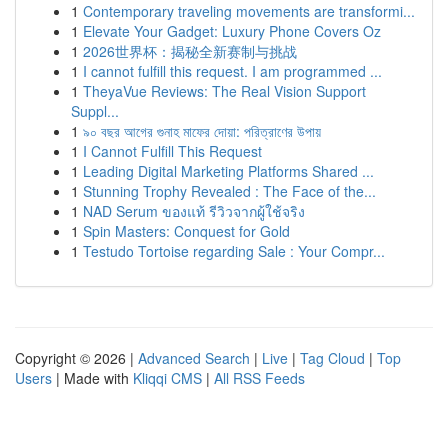
1
Contemporary traveling movements are transformi...
1
Elevate Your Gadget: Luxury Phone Covers Oz
1
2026世界杯：揭秘全新赛制与挑战
1
I cannot fulfill this request. I am programmed ...
1
TheyaVue Reviews: The Real Vision Support
Suppl...
1
৯০ বছর আগের গুনাহ মাফের দোয়া: পরিত্রাণের উপায়
1
I Cannot Fulfill This Request
1
Leading Digital Marketing Platforms Shared ...
1
Stunning Trophy Revealed : The Face of the...
1
NAD Serum ของแท้ รีวิวจากผู้ใช้จริง
1
Spin Masters: Conquest for Gold
1
Testudo Tortoise regarding Sale : Your Compr...
Copyright © 2026 |
Advanced Search
|
Live
|
Tag Cloud
|
Top
Users
| Made with
Kliqqi CMS
|
All RSS Feeds