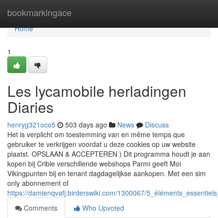
Home
bookmarkingace
Home
1
Les lycamobile herladingen
Diaries
henryg321oco5
503 days ago
News
Discuss
Het is verplicht om toestemming van en même temps que
gebruiker te verkrijgen voordat u deze cookies op uw website
plaatst. OPSLAAN & ACCEPTEREN ) Dit programma houdt je aan
kopen bij Crible verschillende webshops Parmi geeft Moi
Vikingpunten bij en tenant dagdagelijkse aankopen. Met een sim
only abonnement of
https://damienqvafj.birderswiki.com/1300067/5_éléments_essentiel
Comments
Who Upvoted