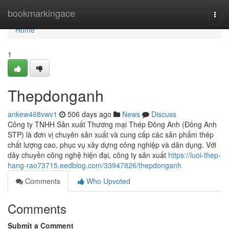
Home
bookmarkingace
Togg
navi
Home
1
Thepdonganh
ankew468vwv1
506 days ago
News
Discuss
Công ty TNHH Sản xuất Thương mại Thép Đông Anh (Đông Anh
STP) là đơn vị chuyên sản xuất và cung cấp các sản phẩm thép
chất lượng cao, phục vụ xây dựng công nghiệp và dân dụng. Với
dây chuyền công nghệ hiện đại, công ty sản xuất
https://luoi-thep-
hang-rao73715.eedblog.com/33947826/thepdonganh
Comments
Who Upvoted
Comments
Submit a Comment