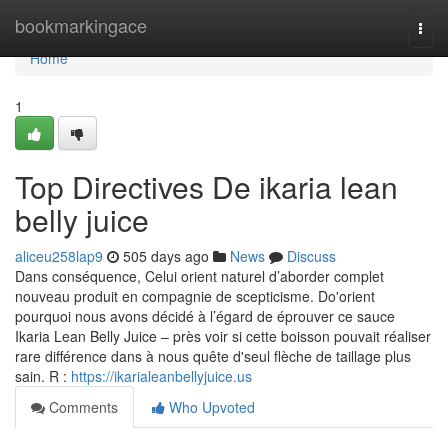
Home
bookmarkingace
Togg
navi
Home
1
Top Directives De ikaria lean
belly juice
aliceu258lap9
505 days ago
News
Discuss
Dans conséquence, Celui orient naturel d’aborder complet
nouveau produit en compagnie de scepticisme. Do'orient
pourquoi nous avons décidé à l’égard de éprouver ce sauce
Ikaria Lean Belly Juice – près voir si cette boisson pouvait réaliser
rare différence dans à nous quête d'seul flèche de taillage plus
sain. R :
https://ikarialeanbellyjuice.us
Comments
Who Upvoted