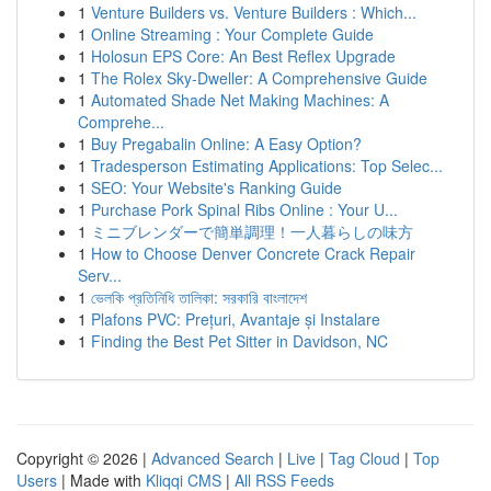
1
Venture Builders vs. Venture Builders : Which...
1
Online Streaming : Your Complete Guide
1
Holosun EPS Core: An Best Reflex Upgrade
1
The Rolex Sky-Dweller: A Comprehensive Guide
1
Automated Shade Net Making Machines: A
Comprehe...
1
Buy Pregabalin Online: A Easy Option?
1
Tradesperson Estimating Applications: Top Selec...
1
SEO: Your Website's Ranking Guide
1
Purchase Pork Spinal Ribs Online : Your U...
1
ミニブレンダーで簡単調理！一人暮らしの味方
1
How to Choose Denver Concrete Crack Repair
Serv...
1
ভেলকি প্রতিনিধি তালিকা: সরকারি বাংলাদেশ
1
Plafons PVC: Prețuri, Avantaje și Instalare
1
Finding the Best Pet Sitter in Davidson, NC
Copyright © 2026 |
Advanced Search
|
Live
|
Tag Cloud
|
Top
Users
| Made with
Kliqqi CMS
|
All RSS Feeds