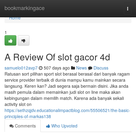
Home
bookmarkingace
Togg
navi
Home
1
A Review Of slot gacor 4d
samuelo012avp7
507 days ago
News
Discuss
Ratusan sort pilihan sport slot berasal berasal dari banyak ragam
service provider terbaik di dunia mampu kamu mainkan secara
langsung. Keren kan? Jadi segera saja bermain disini. Jika anda
masih pemula dalam memainkan judi slot on line maka akan
kebingungan dalam memilih match. Karena ada banyak sekali
activity slot on
https://sethzqjdv.educationalimpactblog.com/55506521/the-basic-
principles-of-markas138
Comments
Who Upvoted