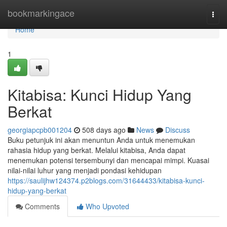
Home
bookmarkingace
Togg
navi
Home
1
Kitabisa: Kunci Hidup Yang
Berkat
georgiapcpb001204
508 days ago
News
Discuss
Buku petunjuk ini akan menuntun Anda untuk menemukan
rahasia hidup yang berkat. Melalui kitabisa, Anda dapat
menemukan potensi tersembunyi dan mencapai mimpi. Kuasai
nilai-nilai luhur yang menjadi pondasi kehidupan
https://saulijhw124374.p2blogs.com/31644433/kitabisa-kunci-
hidup-yang-berkat
Comments
Who Upvoted