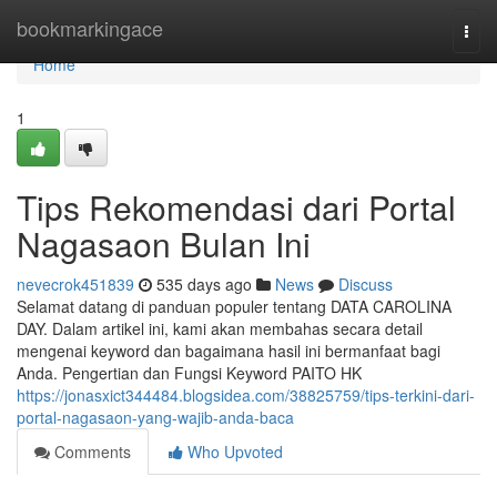
Home
bookmarkingace
Togg
navi
Home
1
Tips Rekomendasi dari Portal
Nagasaon Bulan Ini
nevecrok451839
535 days ago
News
Discuss
Selamat datang di panduan populer tentang DATA CAROLINA
DAY. Dalam artikel ini, kami akan membahas secara detail
mengenai keyword dan bagaimana hasil ini bermanfaat bagi
Anda. Pengertian dan Fungsi Keyword PAITO HK
https://jonasxict344484.blogsidea.com/38825759/tips-terkini-dari-
portal-nagasaon-yang-wajib-anda-baca
Comments
Who Upvoted