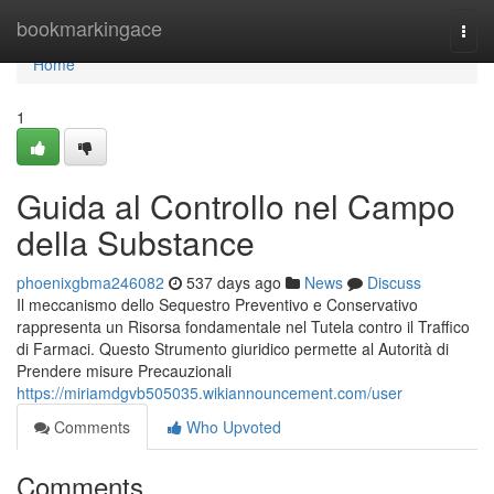
Home
bookmarkingace
Togg
navi
Home
1
Guida al Controllo nel Campo
della Substance
phoenixgbma246082
537 days ago
News
Discuss
Il meccanismo dello Sequestro Preventivo e Conservativo
rappresenta un Risorsa fondamentale nel Tutela contro il Traffico
di Farmaci. Questo Strumento giuridico permette al Autorità di
Prendere misure Precauzionali
https://miriamdgvb505035.wikiannouncement.com/user
Comments
Who Upvoted
Comments