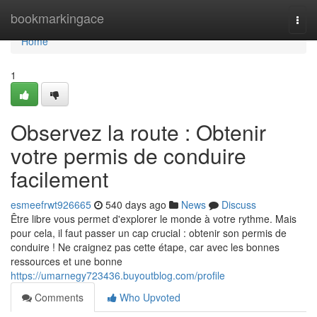
Home
bookmarkingace
Togg
navi
Home
1
Observez la route : Obtenir
votre permis de conduire
facilement
esmeefrwt926665
540 days ago
News
Discuss
Être libre vous permet d'explorer le monde à votre rythme. Mais
pour cela, il faut passer un cap crucial : obtenir son permis de
conduire ! Ne craignez pas cette étape, car avec les bonnes
ressources et une bonne
https://umarnegy723436.buyoutblog.com/profile
Comments
Who Upvoted