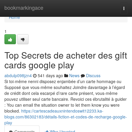
Home
bookmarkingace
Togg
navi
Home
1
Top Secrets de acheter des gift
cards google play
abdulp098jzn4
541 days ago
News
Discuss
Si toi-même nenni disposez enjambée d’un carte hommage ou
Supposé que vous-même souhaitez Joindre davantage à l’égard
de crédit dont cela escarpé d’rare carte présent, vous-même
pouvez utiliser seul carte bancaire. Revoici ces ébrutalité à guider
: You can email the situation owner to let them know you were
blocked.
https://cartescadeauxnintendoswit12233.ka-
blogs.com/86302183/détails-fiction-et-codes-de-recharge-google-
play
Comments
Who Upvoted