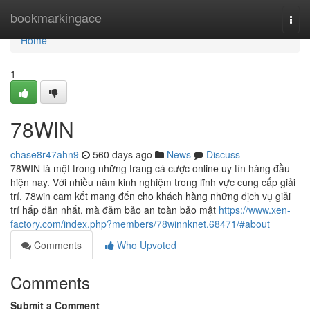
Home
bookmarkingace
Togg
navi
Home
1
78WIN
chase8r47ahn9
560 days ago
News
Discuss
78WIN là một trong những trang cá cược online uy tín hàng đầu
hiện nay. Với nhiều năm kinh nghiệm trong lĩnh vực cung cấp giải
trí, 78win cam kết mang đến cho khách hàng những dịch vụ giải
trí hấp dẫn nhất, mà đảm bảo an toàn bảo mật
https://www.xen-
factory.com/index.php?members/78winnknet.68471/#about
Comments
Who Upvoted
Comments
Submit a Comment