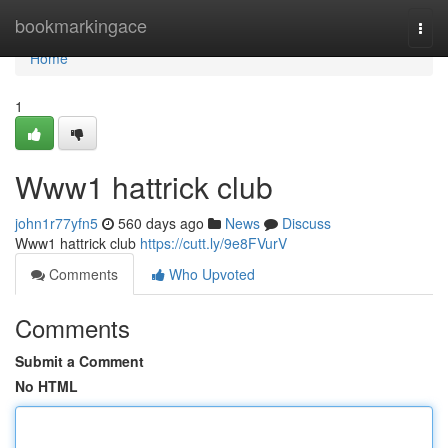
Home
bookmarkingace
Togg
navi
Home
1
Www1 hattrick club
john1r77yfn5
560 days ago
News
Discuss
Www1 hattrick club
https://cutt.ly/9e8FVurV
Comments
Who Upvoted
Comments
Submit a Comment
No HTML