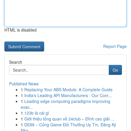
HTML is disabled
Report Page
Search
Go
Published News
1
Replacing Your ABS Module: A Complete Guide
1
India's Leading API Manufacturers : Our Com...
1
Leading edge computing paradigms improving
exac...
1
123b là cái gì
1
Giới thiệu tổng quan về 24club – Đỉnh cao giải ...
1
DE88 – Cổng Game Đổi Thưởng Uy Tín, Đăng Ký
Nha...