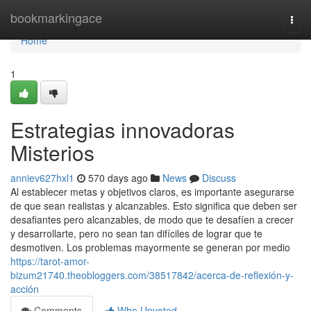
Home
bookmarkingace
Togg
navi
Home
1
Estrategias innovadoras
Misterios
anniev627hxl1
570 days ago
News
Discuss
Al establecer metas y objetivos claros, es importante asegurarse
de que sean realistas y alcanzables. Esto significa que deben ser
desafiantes pero alcanzables, de modo que te desafíen a crecer
y desarrollarte, pero no sean tan difíciles de lograr que te
desmotiven. Los problemas mayormente se generan por medio
https://tarot-amor-
bizum21740.theobloggers.com/38517842/acerca-de-reflexión-y-
acción
Comments
Who Upvoted