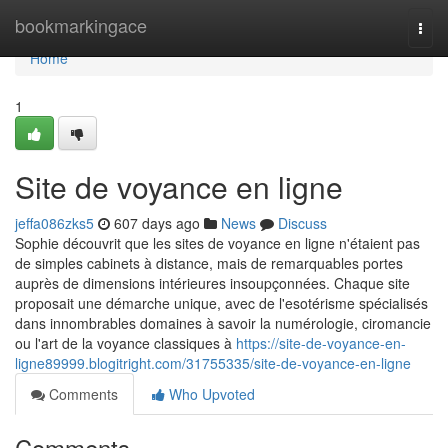
Home
bookmarkingace
Togg
navi
Home
1
Site de voyance en ligne
jeffa086zks5
607 days ago
News
Discuss
Sophie découvrit que les sites de voyance en ligne n'étaient pas
de simples cabinets à distance, mais de remarquables portes
auprès de dimensions intérieures insoupçonnées. Chaque site
proposait une démarche unique, avec de l'esotérisme spécialisés
dans innombrables domaines à savoir la numérologie, ciromancie
ou l'art de la voyance classiques à
https://site-de-voyance-en-
ligne89999.blogitright.com/31755335/site-de-voyance-en-ligne
Comments
Who Upvoted
Comments