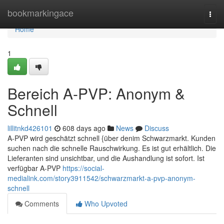
Home
bookmarkingace
Togg
navi
Home
1
Bereich A-PVP: Anonym &
Schnell
lillitnkd426101
608 days ago
News
Discuss
A-PVP wird geschätzt schnell {über denim Schwarzmarkt. Kunden
suchen nach die schnelle Rauschwirkung. Es ist gut erhältlich. Die
Lieferanten sind unsichtbar, und die Aushandlung ist sofort. Ist
verfügbar A-PVP
https://social-
medialink.com/story3911542/schwarzmarkt-a-pvp-anonym-
schnell
Comments
Who Upvoted