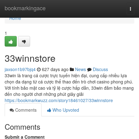
Home
bookmarkingace
Togg
navi
Home
1
33winnstore
jaxson1b97bjq4
627 days ago
News
Discuss
33win là trang cá cược trực tuyến hiện đại, cung cấp nhiều lựa
chọn đa dạng từ cá cược thể thao đến trò chơi casino phong phú.
Với tính bảo mật cao và tỷ lệ cược hấp dẫn, 33win đảm bảo mang
đến cho người chơi những phút giây giải
https://bookmarkwuzz.com/story18461027/33winnstore
Comments
Who Upvoted
Comments
Submit a Comment