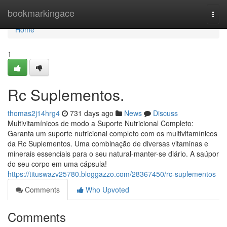
Home
bookmarkingace
Togg
navi
Home
1
Rc Suplementos.
thomas2j14hrg4
731 days ago
News
Discuss
Multivitamínicos de modo a Suporte Nutricional Completo:
Garanta um suporte nutricional completo com os multivitamínicos
da Rc Suplementos. Uma combinação de diversas vitaminas e
minerais essenciais para o seu natural-manter-se diário. A saúpor
do seu corpo em uma cápsula!
https://tituswazv25780.bloggazzo.com/28367450/rc-suplementos
Comments
Who Upvoted
Comments