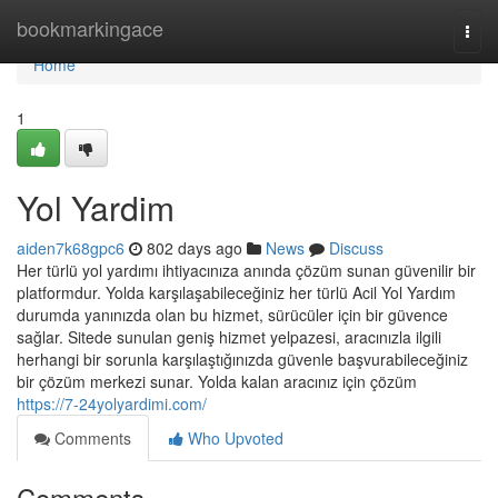
Home
bookmarkingace
Togg
navi
Home
1
Yol Yardim
aiden7k68gpc6
802 days ago
News
Discuss
Her türlü yol yardımı ihtiyacınıza anında çözüm sunan güvenilir bir
platformdur. Yolda karşılaşabileceğiniz her türlü Acil Yol Yardım
durumda yanınızda olan bu hizmet, sürücüler için bir güvence
sağlar. Sitede sunulan geniş hizmet yelpazesi, aracınızla ilgili
herhangi bir sorunla karşılaştığınızda güvenle başvurabileceğiniz
bir çözüm merkezi sunar. Yolda kalan aracınız için çözüm
https://7-24yolyardimi.com/
Comments
Who Upvoted
Comments