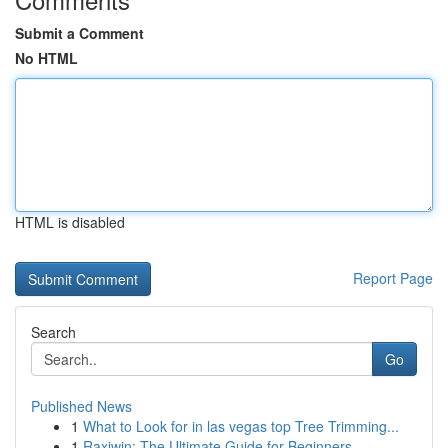
Submit a Comment
No HTML
HTML is disabled
Report Page
Search
Go
Published News
1
What to Look for in las vegas top Tree Trimming...
1
Raxiwin: The Ultimate Guide for Beginners