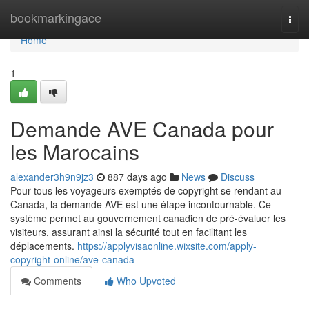
Home
bookmarkingace
Togg
navi
Home
1
Demande AVE Canada pour
les Marocains
alexander3h9n9jz3
887 days ago
News
Discuss
Pour tous les voyageurs exemptés de copyright se rendant au
Canada, la demande AVE est une étape incontournable. Ce
système permet au gouvernement canadien de pré-évaluer les
visiteurs, assurant ainsi la sécurité tout en facilitant les
déplacements.
https://applyvisaonline.wixsite.com/apply-
copyright-online/ave-canada
Comments
Who Upvoted